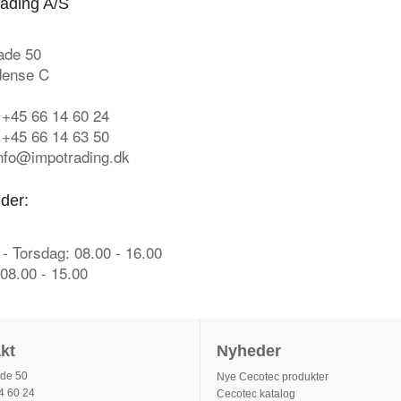
ading A/S
ade 50
dense C
 +45 66 14 60 24
 +45 66 14 63 50
info@impotrading.dk
ider:
- Torsdag: 08.00 - 16.00
08.00 - 15.00
kt
Nyheder
de 50
Nye Cecotec produkter
4 60 24
Cecotec katalog