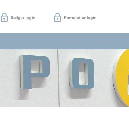
Sælger login
Forhandler login