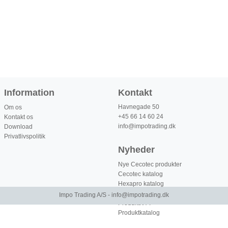
Information
Kontakt
Havnegade 50
Om os
+45 66 14 60 24
Kontakt os
info@impotrading.dk
Download
Privatlivspolitik
Nyheder
Nye Cecotec produkter
Cecotec katalog
Hexapro katalog
BERGNER Katalog
Impo Trading A/S -
info@impotrading.dk
ProduktNYT
Produktkatalog