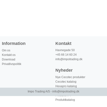
Information
Kontakt
Havnegade 50
Om os
+45 66 14 60 24
Kontakt os
info@impotrading.dk
Download
Privatlivspolitik
Nyheder
Nye Cecotec produkter
Cecotec katalog
Hexapro katalog
BERGNER Katalog
Impo Trading A/S -
info@impotrading.dk
ProduktNYT
Produktkatalog