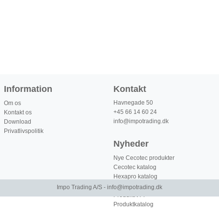
Information
Kontakt
Havnegade 50
Om os
+45 66 14 60 24
Kontakt os
info@impotrading.dk
Download
Privatlivspolitik
Nyheder
Nye Cecotec produkter
Cecotec katalog
Hexapro katalog
BERGNER Katalog
Impo Trading A/S -
info@impotrading.dk
ProduktNYT
Produktkatalog